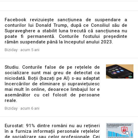
Facebook revizuiește sancțiunea de suspendare a
conturilor lui Donald Trump, după ce Consiliul său de
Supraveghere a stabilit luna trecută că sancțiunea nu
poate fi permanentă. Conturile fostului președinte
rămân suspendate până la începutul anului 2023.
Biziday ·
acum 5 ani
Studiu. Conturile false de pe rețelele de
socializare sunt mai greu de detectat ca
niciodată. Boții (bazați pe AI) s-au adaptat
încercărilor de eliminare și supraviețuiesc
mai mult în online, deoarece limbajul lor e
asemănător cu cel folosit de persoane
reale.
Biziday ·
acum 6 ani
Eurostat: 91% dintre români nu au rețineri
în a furniza informații personale rețelelor
de socializare sau celor profesionale. Cei