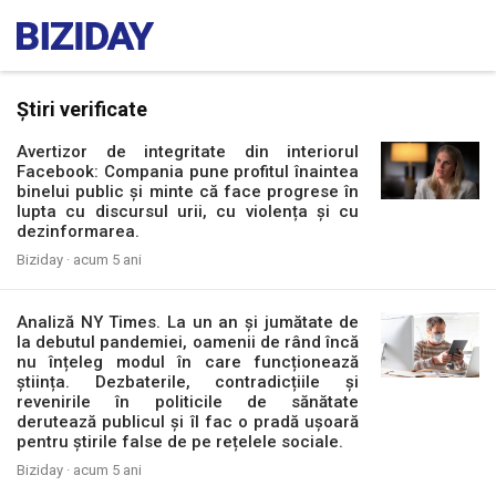
Știri verificate
Avertizor de integritate din interiorul
Facebook: Compania pune profitul înaintea
binelui public și minte că face progrese în
lupta cu discursul urii, cu violența și cu
dezinformarea.
Biziday ·
acum 5 ani
Analiză NY Times. La un an și jumătate de
la debutul pandemiei, oamenii de rând încă
nu înțeleg modul în care funcționează
știința. Dezbaterile, contradicțiile și
revenirile în politicile de sănătate
derutează publicul și îl fac o pradă ușoară
pentru știrile false de pe rețelele sociale.
Biziday ·
acum 5 ani