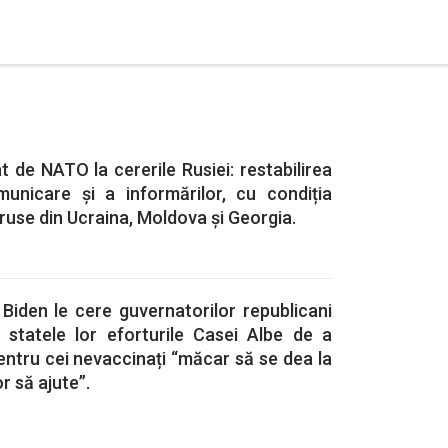
 de NATO la cererile Rusiei: restabilirea
municare și a informărilor, cu condiția
 ruse din Ucraina, Moldova și Georgia.
Biden le cere guvernatorilor republicani
 statele lor eforturile Casei Albe de a
pentru cei nevaccinați “măcar să se dea la
r să ajute”.