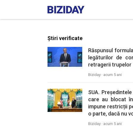
Știri verificate
Răspunsul formulat
legăturilor de co
retragerii trupelor
Biziday ·
acum 5 ani
SUA. Președintele 
care au blocat în
impune restricții 
o parte, dacă nu vo
Biziday ·
acum 5 ani