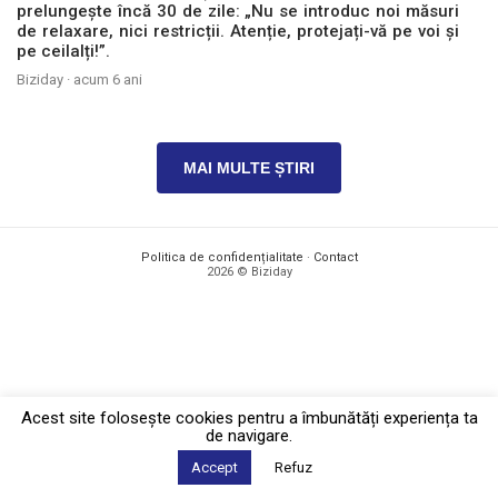
prelungește încă 30 de zile: „Nu se introduc noi măsuri
de relaxare, nici restricții. Atenție, protejați-vă pe voi și
pe ceilalți!”.
Biziday ·
acum 6 ani
MAI MULTE ȘTIRI
Politica de confidențialitate
·
Contact
2026 © Biziday
Acest site foloseşte cookies pentru a îmbunătăți experiența ta
de navigare.
Accept
Refuz