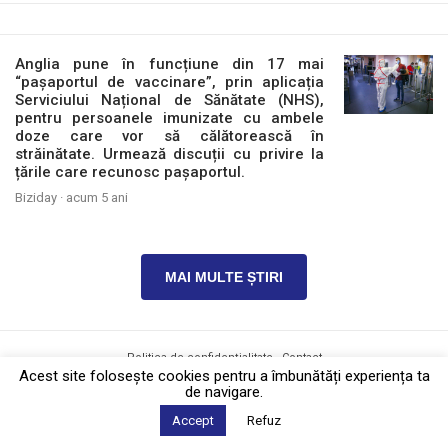
Anglia pune în funcțiune din 17 mai
“pașaportul de vaccinare”, prin aplicația
Serviciului Național de Sănătate (NHS),
pentru persoanele imunizate cu ambele
doze care vor să călătorească în
străinătate. Urmează discuții cu privire la
țările care recunosc pașaportul.
Biziday ·
acum 5 ani
MAI MULTE ȘTIRI
Politica de confidențialitate
·
Contact
2026 © Biziday
Acest site foloseşte cookies pentru a îmbunătăți experiența ta
de navigare.
Accept
Refuz