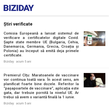
Știri verificate
Comisia Europeană a lansat sistemul de
verificare a certificatelor digitale Covid.
Șapte state membre UE (Bulgaria, Cehia,
Danemarca, Germania, Grecia, Croația și
Polonia) au început să emită deja primele
certificate.
Biziday ·
acum 5 ani
Premierul Cîțu: Maratoanele de vaccinare
vor continua toată vara. În acest sens, am
planificat foarte bine dozele. Referitor la
“pașapoartele de vaccinare”, aplicația este
gata, dar trebuie pornită la nivelul UE. Ar
trebui să avem o variantă finală la 1 iunie.
Biziday ·
acum 5 ani