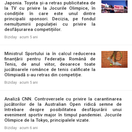
Japonia. Toyota și-a retras publicitatea de
la TV cu privire la Jocurile Olimpice, în
condițiile în care este unul dintre
principalii sponsori. Decizia, pe fondul
nemulțumirii populației cu privire la
desfășurarea competițiilor.
Biziday ·
acum 5 ani
Ministrul Sportului ia în calcul reducerea
finanțării pentru Federația Română de
Tenis, de anul viitor, deoarece toate
jucătoarele românce de tenis calificate la
Olimpiadă s-au retras din competiție.
Biziday ·
acum 5 ani
Analiză CNN. Controversele cu privire la carantinarea
jucătorilor de la Australian Open ridică semne de
întrebare despre posibilitatea desfășurării unui
eveniment sportiv major în timpul pandemiei. Jocurile
Olimpice de la Tokyo, principalele vizate.
Biziday ·
acum 6 ani