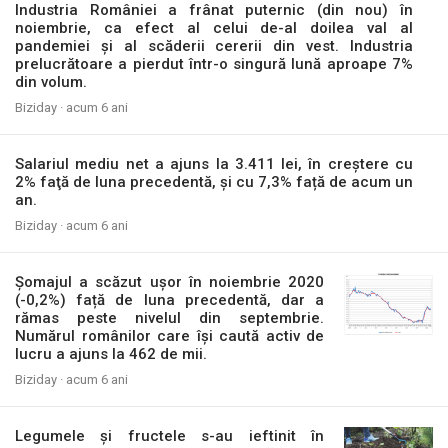
Industria României a frânat puternic (din nou) în
noiembrie, ca efect al celui de-al doilea val al
pandemiei și al scăderii cererii din vest. Industria
prelucrătoare a pierdut într-o singură lună aproape 7%
din volum.
Biziday ·
acum 6 ani
Salariul mediu net a ajuns la 3.411 lei, în creştere cu
2% faţă de luna precedentă, și cu 7,3% față de acum un
an.
Biziday ·
acum 6 ani
Șomajul a scăzut ușor în noiembrie 2020
(-0,2%) față de luna precedentă, dar a
rămas peste nivelul din septembrie.
Numărul românilor care își caută activ de
lucru a ajuns la 462 de mii.
Biziday ·
acum 6 ani
Legumele și fructele s-au ieftinit în