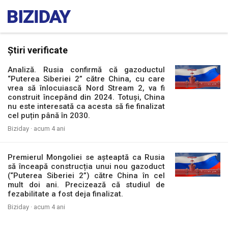
Știri verificate
Analiză. Rusia confirmă că gazoductul
“Puterea Siberiei 2” către China, cu care
vrea să înlocuiască Nord Stream 2, va fi
construit începând din 2024. Totuși, China
nu este interesată ca acesta să fie finalizat
cel puțin până în 2030.
Biziday ·
acum 4 ani
Premierul Mongoliei se așteaptă ca Rusia
să înceapă construcția unui nou gazoduct
(“Puterea Siberiei 2”) către China în cel
mult doi ani. Precizează că studiul de
fezabilitate a fost deja finalizat.
Biziday ·
acum 4 ani