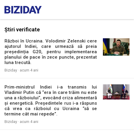
Știri verificate
Război în Ucraina. Volodimir Zelenski cere
ajutorul Indiei, care urmează să preia
președinția G20, pentru implementarea
planului de pace în zece puncte, prezentat
luna trecută.
Biziday ·
acum 4 ani
Prim-ministrul Indiei i-a transmis lui
Vladimir Putin că “era în care trăim nu este
una a războiului”, evocând criza alimentară
și energetică. Președintele rus i-a răspuns
că vrea ca războiul cu Ucraina “să se
termine cât mai repede”.
Biziday ·
acum 4 ani