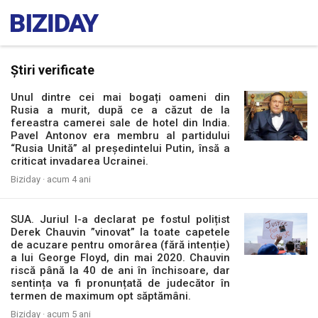
Știri verificate
Unul dintre cei mai bogați oameni din
Rusia a murit, după ce a căzut de la
fereastra camerei sale de hotel din India.
Pavel Antonov era membru al partidului
“Rusia Unită” al președintelui Putin, însă a
criticat invadarea Ucrainei.
Biziday ·
acum 4 ani
SUA. Juriul l-a declarat pe fostul polițist
Derek Chauvin ”vinovat” la toate capetele
de acuzare pentru omorârea (fără intenție)
a lui George Floyd, din mai 2020. Chauvin
riscă până la 40 de ani în închisoare, dar
sentința va fi pronunțată de judecător în
termen de maximum opt săptămâni.
Biziday ·
acum 5 ani