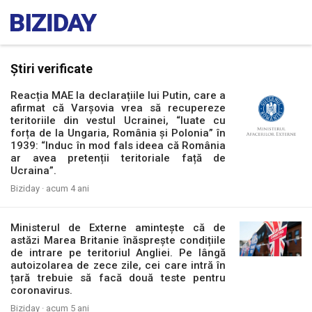
Știri verificate
Reacția MAE la declarațiile lui Putin, care a
afirmat că Varșovia vrea să recupereze
teritoriile din vestul Ucrainei, “luate cu
forța de la Ungaria, România și Polonia” în
1939: “Induc în mod fals ideea că România
ar avea pretenții teritoriale față de
Ucraina”.
Biziday ·
acum 4 ani
Ministerul de Externe amintește că de
astăzi Marea Britanie înăsprește condițiile
de intrare pe teritoriul Angliei. Pe lângă
autoizolarea de zece zile, cei care intră în
țară trebuie să facă două teste pentru
coronavirus.
Biziday ·
acum 5 ani