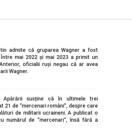
Putin admite că gruparea Wagner a fost
. Între mai 2022 şi mai 2023 a primit un
 Anterior, oficialii ruşi negau că ar avea
arii Wagner.
l Apărării susține că în ultimele trei
at 21 de “mercenari români”, despre care
ături de militarii ucraineni. A publicat o
 cu numărul de “mercenari“, însă fără a