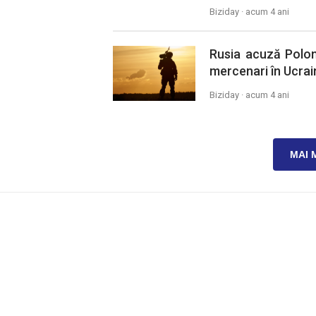
Biziday ·
acum 4 ani
Rusia acuză Polon
mercenari în Ucrai
Biziday ·
acum 4 ani
MAI 