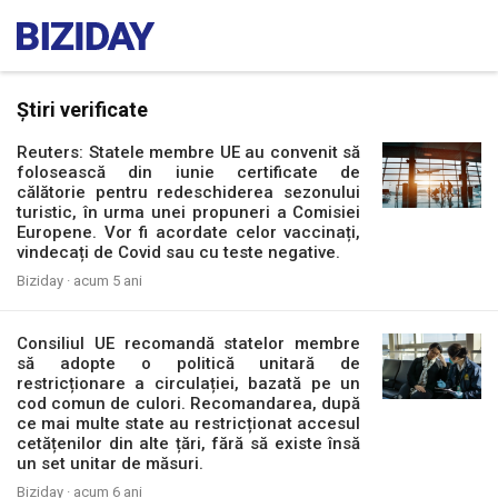
Știri verificate
Reuters: Statele membre UE au convenit să
folosească din iunie certificate de
călătorie pentru redeschiderea sezonului
turistic, în urma unei propuneri a Comisiei
Europene. Vor fi acordate celor vaccinați,
vindecați de Covid sau cu teste negative.
Biziday ·
acum 5 ani
Consiliul UE recomandă statelor membre
să adopte o politică unitară de
restricționare a circulației, bazată pe un
cod comun de culori. Recomandarea, după
ce mai multe state au restricționat accesul
cetățenilor din alte țări, fără să existe însă
un set unitar de măsuri.
Biziday ·
acum 6 ani