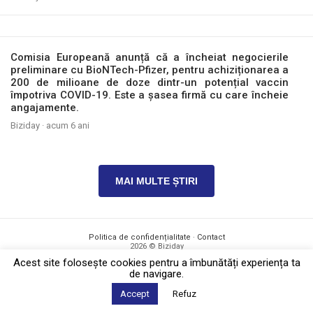
Comisia Europeană anunță că a încheiat negocierile
preliminare cu BioNTech-Pfizer, pentru achiziționarea a
200 de milioane de doze dintr-un potențial vaccin
împotriva COVID-19. Este a șasea firmă cu care încheie
angajamente.
Biziday ·
acum 6 ani
MAI MULTE ȘTIRI
Politica de confidențialitate
·
Contact
2026 © Biziday
Acest site foloseşte cookies pentru a îmbunătăți experiența ta
de navigare.
Accept
Refuz