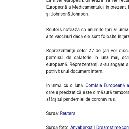
La nivel european, urmează să fie recu
Europeană a Medicamentului, în prezent:
și Johnson&Johnson.
Reuters notează că anumite țări ar urma
alte vaccinuri dacă ele sunt folosite în țar
Reprezentanții celor 27 de țări vor disc
permisul de călătorie în luna mai, scr
europeană. Reprezentanții s-au angajat să
potrivit unui document intern.
În urmă cu o lună,
Comisia Europeană a 
care a precizat că este o măsură tempor
sfârșitul pandemiei de coronavirus.
Sursă:
Reuters
Sursă foto:
Anyaberkut
|
Dreamstime.co