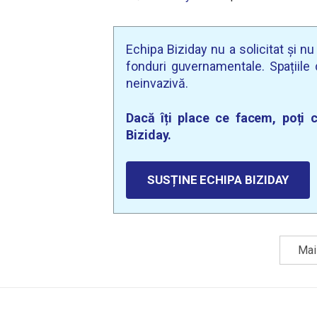
Echipa Biziday nu a solicitat și n
fonduri guvernamentale. Spațiile d
neinvazivă.
Dacă îți place ce facem, poți c
Biziday.
SUSȚINE ECHIPA BIZIDAY
Mai 