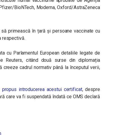
noscute numai vaccinurile aprobate de Agenția
 Pfizer/BioNTech, Moderna, Oxford/AstraZeneca
 să primească în țară și persoane vaccinate cu
a respectivă.
uta cu Parlamentul European detaliile legate de
ie Reuters, citând două surse din diplomația
 creeze cadrul normativ până la începutul verii,
propus introducerea acestui certificat
, despre
ară care va fi suspendată îndată ce OMS declară
m