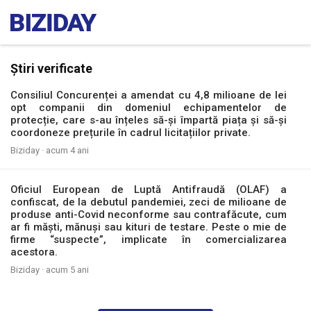
Știri verificate
Consiliul Concurenței a amendat cu 4,8 milioane de lei
opt companii din domeniul echipamentelor de
protecție, care s-au înțeles să-și împartă piața și să-și
coordoneze prețurile în cadrul licitațiilor private.
Biziday ·
acum 4 ani
Oficiul European de Luptă Antifraudă (OLAF) a
confiscat, de la debutul pandemiei, zeci de milioane de
produse anti-Covid neconforme sau contrafăcute, cum
ar fi măști, mănuși sau kituri de testare. Peste o mie de
firme “suspecte”, implicate în comercializarea
acestora.
Biziday ·
acum 5 ani