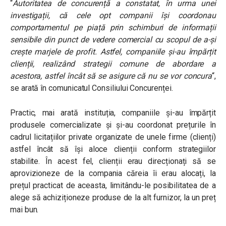
“
Autoritatea de concurență a constatat, în urma unei
investigații, că cele opt companii își coordonau
comportamentul pe piață prin schimburi de informații
sensibile din punct de vedere comercial cu scopul de a-și
crește marjele de profit. Astfel, companiile și-au împărțit
clienții, realizând
strategii comune de abordare a
acestora, astfel încât să se asigure c
ă
nu se vor concura
“,
se arată în comunicatul Consiliului Concurenței.
Practic, mai arată instituția, companiile și-au împărțit
produsele comercializate și și-au coordonat prețurile în
cadrul licitațiilor private organizate de unele firme (clienți)
astfel încât să își aloce clienții conform strategiilor
stabilite.
În acest fel, clienții erau direcționați să se
aprovizioneze de la compania căreia îi erau alocați, la
prețul practicat de aceasta, limitându-le posibilitatea de a
alege să achiziționeze produse de la alt furnizor, la un preț
mai bun.