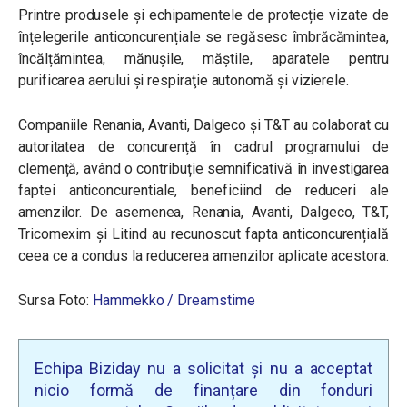
Printre produsele și echipamentele de protecție vizate de
înțelegerile anticoncurențiale se regăsesc îmbrăcămintea,
încălțămintea, mănușile, măştile, aparatele pentru
purificarea aerului şi respiraţie autonomă și vizierele.
Companiile Renania, Avanti, Dalgeco și T&T au colaborat cu
autoritatea de concurență în cadrul programului de
clemență, având o contribuție semnificativă în investigarea
faptei anticoncurentiale, beneficiind de reduceri ale
amenzilor.
De asemenea,
Renania, Avanti, Dalgeco, T&T,
Tricomexim și Litind au recunoscut fapta anticoncurențială
ceea ce a condus la reducerea amenzilor aplicate acestora.
Sursa Foto:
Hammekko / Dreamstime
Echipa Biziday nu a solicitat și nu a acceptat
nicio formă de finanțare din fonduri