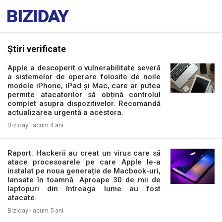
Știri verificate
Apple a descoperit o vulnerabilitate severă
a sistemelor de operare folosite de noile
modele iPhone, iPad și Mac, care ar putea
permite atacatorilor să obțină controlul
complet asupra dispozitivelor. Recomandă
actualizarea urgentă a acestora.
Biziday ·
acum 4 ani
Raport. Hackerii au creat un virus care să
atace procesoarele pe care Apple le-a
instalat pe noua generație de Macbook-uri,
lansate în toamnă. Aproape 30 de mii de
laptopuri din întreaga lume au fost
atacate.
Biziday ·
acum 5 ani