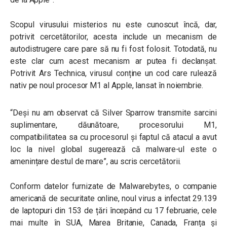
Scopul virusului misterios nu este cunoscut încă, dar,
potrivit cercetătorilor, acesta include un mecanism de
autodistrugere care pare să nu fi fost folosit. Totodată, nu
este clar cum acest mecanism ar putea fi declanșat.
Potrivit Ars Technica, virusul conține un cod care rulează
nativ pe noul procesor M1 al Apple, lansat în noiembrie.
“
Deși nu am observat că Silver Sparrow transmite sarcini
suplimentare, dăunătoare, procesorului M1,
compatibilitatea sa cu procesorul și faptul că atacul a avut
loc la nivel global sugerează că malware-ul este o
amenințare destul de mare
”, au scris cercetătorii.
Conform datelor furnizate de Malwarebytes, o companie
americană de securitate online, noul virus a infectat 29.139
de laptopuri din 153 de țări începând cu 17 februarie, cele
mai multe în SUA, Marea Britanie, Canada, Franța și