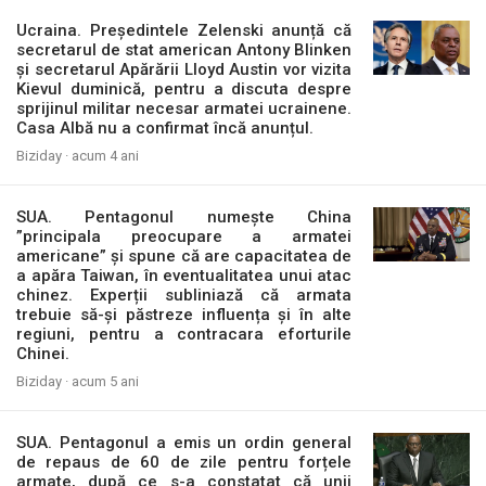
Ucraina. Președintele Zelenski anunță că
secretarul de stat american Antony Blinken
și secretarul Apărării Lloyd Austin vor vizita
Kievul duminică, pentru a discuta despre
sprijinul militar necesar armatei ucrainene.
Casa Albă nu a confirmat încă anunțul.
Biziday ·
acum 4 ani
SUA. Pentagonul numește China
”principala preocupare a armatei
americane” și spune că are capacitatea de
a apăra Taiwan, în eventualitatea unui atac
chinez. Experții subliniază că armata
trebuie să-și păstreze influența și în alte
regiuni, pentru a contracara eforturile
Chinei.
Biziday ·
acum 5 ani
SUA. Pentagonul a emis un ordin general
de repaus de 60 de zile pentru forțele
armate, după ce s-a constatat că unii