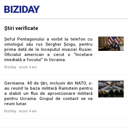
Știri verificate
Șeful Pentagonului a vorbit la telefon cu
omologul său rus Serghei Şoigu, pentru
prima dată de la începutul invaziei Rusiei.
Oficialul american a cerut o “încetare
imediată a focului” în Ucraina.
Biziday ·
acum 4 ani
Germania. 40 de țări, inclusiv din NATO, s-
au reunit la baza militară Ramstein pentru
a stabili un flux de aprovizionare militară
pentru Ucraina. Grupul de contact se va
reuni lunar.
Biziday ·
acum 4 ani