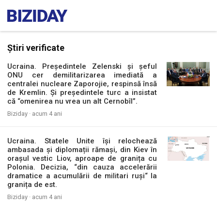
Știri verificate
Ucraina. Președintele Zelenski și șeful
ONU cer demilitarizarea imediată a
centralei nucleare Zaporojie, respinsă însă
de Kremlin. Și președintele turc a insistat
că “omenirea nu vrea un alt Cernobîl”.
Biziday ·
acum 4 ani
Ucraina. Statele Unite își relochează
ambasada și diplomații rămași, din Kiev în
orașul vestic Liov, aproape de granița cu
Polonia. Decizia, “din cauza accelerării
dramatice a acumulării de militari ruși“ la
granița de est.
Biziday ·
acum 4 ani