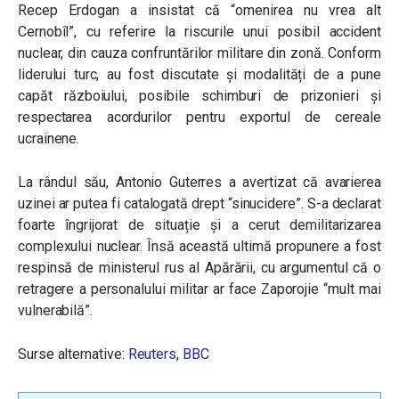
Recep Erdogan a insistat că “omenirea nu vrea alt
Cernobîl”, cu referire la riscurile unui posibil accident
nuclear, din cauza confruntărilor militare din zonă. Conform
liderului turc, au fost discutate și modalități de a pune
capăt războiului, posibile schimburi de prizonieri și
respectarea acordurilor pentru exportul de cereale
ucrainene.
La rândul său, Antonio Guterres a avertizat că avarierea
uzinei ar putea fi catalogată drept “sinucidere”. S-a declarat
foarte îngrijorat de situație și a cerut demilitarizarea
complexului nuclear. Însă această ultimă propunere a fost
respinsă de ministerul rus al Apărării, cu argumentul că o
retragere a personalului militar ar face Zaporojie “mult mai
vulnerabilă”.
Surse alternative:
Reuters
,
BBC