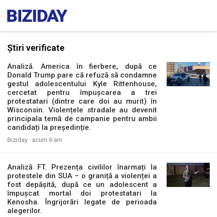
Știri verificate
Analiză. America în fierbere, după ce
Donald Trump pare că refuză să condamne
gestul adolescentului Kyle Rittenhouse,
cercetat pentru împușcarea a trei
protestatari (dintre care doi au murit) în
Wisconsin. Violențele stradale au devenit
principala temă de campanie pentru ambii
candidați la președinție.
Biziday ·
acum 6 ani
Analiză FT. Prezența civililor înarmați la
protestele din SUA – o graniță a violenței a
fost depășită, după ce un adolescent a
împușcat mortal doi protestatari la
Kenosha. Îngrijorări legate de perioada
alegerilor.