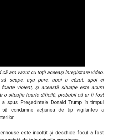
d că am vazut cu toții aceeași înregistrare video.
a să scape, așa pare, apoi a căzut, apoi ei
 foarte violent, și această situație este acum
-o situație foarte dificilă, probabil că ar fi fost
a spus Președintele Donald Trump în timpul
d să condamne acțiunea de tip vigilantes a
terilor.
tenhouse este încolțit și deschide focul a fost