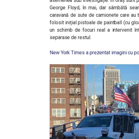
asemenea sub investigație. În oraș sunt p
George Floyd, în mai, dar sâmbătă seara
caravană de sute de camionete care au tr
folosit inițial pistoale de paintball (cu gl
un schimb de focuri real a intervenit în
separase de restul.
New York Times a prezentat imagini cu pot