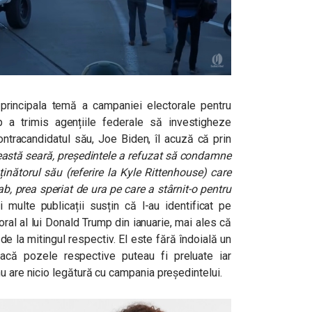
principala temă a campaniei electorale pentru
 a trimis agențiile federale să investigheze
ontracandidatul său, Joe Biden, îl acuză că prin
eastă seară, președintele a refuzat să condamne
inătorul său (referire la Kyle Rittenhouse) care
b, prea speriat de ura pe care a stârnit-o pentru
multe publicații susțin că l-au identificat pe
oral al lui Donald Trump din ianuarie, mai ales că
e la mitingul respectiv. El este fără îndoială un
dacă pozele respective puteau fi preluate iar
u are nicio legătură cu campania președintelui.