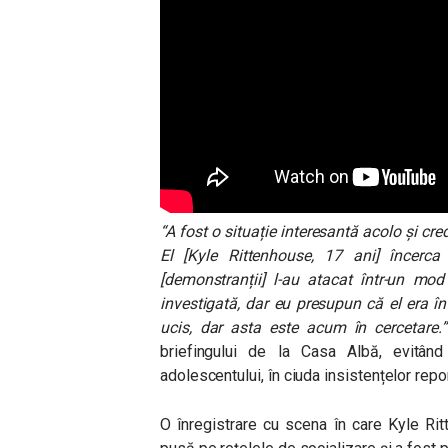
“A fost o situație interesantă acolo și cre
El [Kyle Rittenhouse, 17 ani] încerc
[demonstranții] l-au atacat într-un mod
investigată, dar eu presupun că el era într
ucis, dar asta este acum în cercetare.”
briefingului de la Casa Albă, evitân
adolescentului, în ciuda insistențelor repor
O înregistrare cu scena în care Kyle Rit