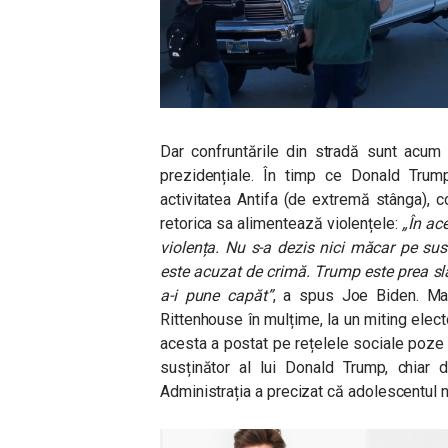
Dar confruntările din stradă sunt acum 
prezidențiale. În timp ce Donald Trump
activitatea Antifa (de extremă stânga), c
retorica sa alimentează violențele:
„În ac
violența. Nu s-a dezis nici măcar pe susț
este acuzat de crimă. Trump este prea sla
a-i pune capăt”
, a spus Joe Biden. Mai 
Rittenhouse în mulțime, la un miting elect
acesta a postat pe rețelele sociale poze d
susținător al lui Donald Trump, chiar 
Administrația a precizat că adolescentul n