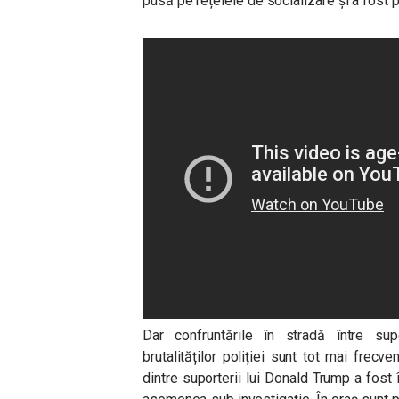
pusă pe rețelele de socializare și a fost 
Dar confruntările în stradă între sup
brutalităților poliției sunt tot mai frec
dintre suporterii lui Donald Trump a fost 