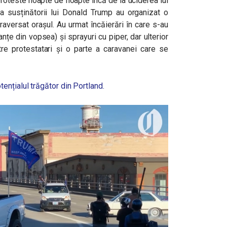
roteste noapte de noapte încă de la uciderea lui
 susținătorii lui Donald Trump au organizat o
aversat orașul. Au urmat încăierări în care s-au
oanțe din vopsea) și sprayuri cu piper, dar ulterior
tre protestatari și o parte a caravanei care se
ențialul trăgător din Portland.