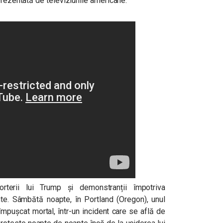
prezentată de televiziunile americane.
orterii lui Trump și demonstranții împotriva
vente. Sâmbătă noapte, în Portland (Oregon), unul
împușcat mortal, într-un incident care se află de