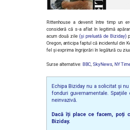
Rittenhouse a devenit între timp un er
consideră că s-a aflat în legitimă apărare
acum două zile
(și preluată de Biziday)
p
Oregon, anticipa faptul că incidentul din K
fel și exprima îngrijorări în legătură cu zi
Surse alternative:
BBC
,
SkyNews
,
NY Tim
Echipa Biziday nu a solicitat și n
fonduri guvernamentale. Spațiile d
neinvazivă.
Dacă îți place ce facem, poți c
Biziday.