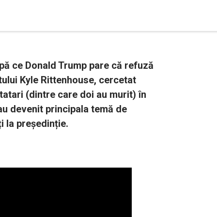
după ce Donald Trump pare că refuză
lui Kyle Rittenhouse, cercetat
atari (dintre care doi au murit) în
au devenit principala temă de
 la președinție.