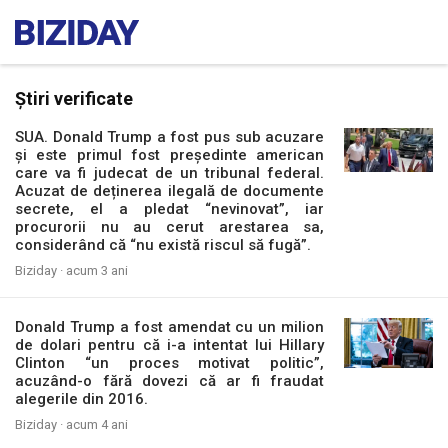
Știri verificate
SUA. Donald Trump a fost pus sub acuzare
și este primul fost președinte american
care va fi judecat de un tribunal federal.
Acuzat de deținerea ilegală de documente
secrete, el a pledat “nevinovat”, iar
procurorii nu au cerut arestarea sa,
considerând că “nu există riscul să fugă”.
Biziday ·
acum 3 ani
Donald Trump a fost amendat cu un milion
de dolari pentru că i-a intentat lui Hillary
Clinton “un proces motivat politic”,
acuzând-o fără dovezi că ar fi fraudat
alegerile din 2016.
Biziday ·
acum 4 ani