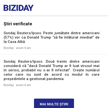
Știri verificate
Sondaj Reuters/Ipsos: Peste jumătate dintre americani
(57%) vor ca Donald Trump “să fie înlăturat imediat” de
la Casa Albă.
Biziday ·
acum 6 ani
Sondaj Reuters/Ipsos: Două treimi dintre americani
consideră că “dacă Donald Trump ar fi luat virusul mai
în serios, probabil nu s-ar fi infectat”. Crește numărul
celor care nu sunt de acord cu modul în care
președintele a gestionat pandemia.
Biziday ·
acum 6 ani
MAI MULTE ȘTIRI