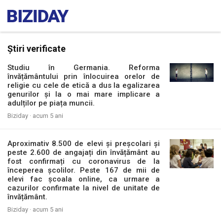
Știri verificate
Studiu în Germania. Reforma
învățământului prin înlocuirea orelor de
religie cu cele de etică a dus la egalizarea
genurilor și la o mai mare implicare a
adulților pe piața muncii.
Biziday ·
acum 5 ani
Aproximativ 8.500 de elevi și preșcolari și
peste 2.600 de angajați din învățământ au
fost confirmați cu coronavirus de la
începerea școlilor. Peste 167 de mii de
elevi fac școala online, ca urmare a
cazurilor confirmate la nivel de unitate de
învățământ.
Biziday ·
acum 5 ani