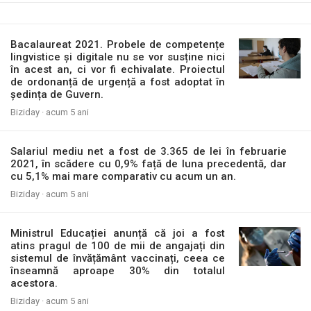
Bacalaureat 2021. Probele de competențe
lingvistice și digitale nu se vor susține nici
în acest an, ci vor fi echivalate. Proiectul
de ordonanță de urgență a fost adoptat în
ședința de Guvern.
Biziday ·
acum 5 ani
Salariul mediu net a fost de 3.365 de lei în februarie
2021, în scădere cu 0,9% față de luna precedentă, dar
cu 5,1% mai mare comparativ cu acum un an.
Biziday ·
acum 5 ani
Ministrul Educației anunță că joi a fost
atins pragul de 100 de mii de angajați din
sistemul de învățământ vaccinați, ceea ce
înseamnă aproape 30% din totalul
acestora.
Biziday ·
acum 5 ani