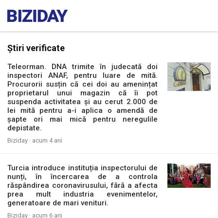
Știri verificate
Teleorman. DNA trimite în judecată doi
inspectori ANAF, pentru luare de mită.
Procurorii susțin că cei doi au amenințat
proprietarul unui magazin că îi pot
suspenda activitatea și au cerut 2.000 de
lei mită pentru a-i aplica o amendă de
șapte ori mai mică pentru neregulile
depistate.
Biziday ·
acum 4 ani
Turcia introduce instituția inspectorului de
nunți, în încercarea de a controla
răspândirea coronavirusului, fără a afecta
prea mult industria evenimentelor,
generatoare de mari venituri.
Biziday ·
acum 6 ani