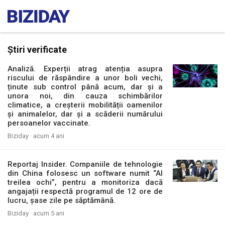
Știri verificate
Analiză. Experții atrag atenția asupra
riscului de răspândire a unor boli vechi,
ținute sub control până acum, dar și a
unora noi, din cauza schimbărilor
climatice, a creșterii mobilității oamenilor
și animalelor, dar și a scăderii numărului
persoanelor vaccinate.
Biziday ·
acum 4 ani
Reportaj Insider. Companiile de tehnologie
din China folosesc un software numit “Al
treilea ochi”, pentru a monitoriza dacă
angajații respectă programul de 12 ore de
lucru, șase zile pe săptămână.
Biziday ·
acum 5 ani