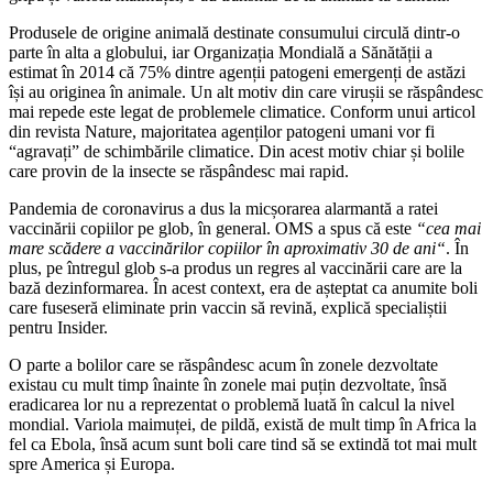
Produsele de origine animală destinate consumului circulă dintr-o
parte în alta a globului, iar Organizația Mondială a Sănătății a
estimat în 2014 că 75% dintre agenții patogeni emergenți de astăzi
își au originea în animale. Un alt motiv din care virușii se răspândesc
mai repede este legat de problemele climatice. Conform unui articol
din revista Nature, majoritatea agenților patogeni umani vor fi
“agravați” de schimbările climatice. Din acest motiv chiar și bolile
care provin de la insecte se răspândesc mai rapid.
Pandemia de coronavirus a dus la micșorarea alarmantă a ratei
vaccinării copiilor pe glob, în general. OMS a spus că este
“
cea mai
mare scădere a vaccinărilor copiilor în aproximativ 30 de ani
“
. În
plus, pe întregul glob s-a produs un regres al vaccinării care are la
bază dezinformarea. În acest context, era de așteptat ca anumite boli
care fuseseră eliminate prin vaccin să revină, explică specialiștii
pentru Insider.
O parte a bolilor care se răspândesc acum în zonele dezvoltate
existau cu mult timp înainte în zonele mai puțin dezvoltate, însă
eradicarea lor nu a reprezentat o problemă luată în calcul la nivel
mondial. Variola maimuței, de pildă, există de mult timp în Africa la
fel ca Ebola, însă acum sunt boli care tind să se extindă tot mai mult
spre America și Europa.