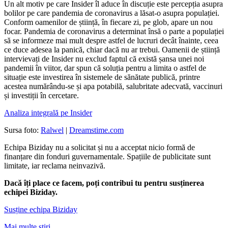
Un alt motiv pe care Insider îl aduce în discuție este percepția asupra
bolilor pe care pandemia de coronavirus a lăsat-o asupra populației.
Conform oamenilor de știință, în fiecare zi, pe glob, apare un nou
focar. Pandemia de coronavirus a determinat însă o parte a populației
să se informeze mai mult despre astfel de lucruri decât înainte, ceea
ce duce adesea la panică, chiar dacă nu ar trebui. Oamenii de știință
intervievați de Insider nu exclud faptul că există șansa unei noi
pandemii în viitor, dar spun că soluția pentru a limita o astfel de
situație este investirea în sistemele de sănătate publică, printre
acestea numărându-se și apa potabilă, salubritate adecvată, vaccinuri
și investiții în cercetare.
Analiza integrală pe Insider
Sursa foto:
Ralwel
|
Dreamstime.com
Echipa Biziday nu a solicitat și nu a acceptat nicio formă de
finanțare din fonduri guvernamentale. Spațiile de publicitate sunt
limitate, iar reclama neinvazivă.
Dacă îți place ce facem, poți contribui tu pentru susținerea
echipei Biziday.
Susține echipa Biziday
Mai multe știri