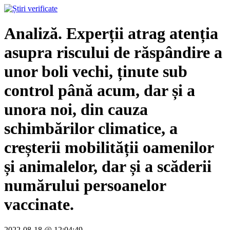
Analiză. Experții atrag atenția
asupra riscului de răspândire a
unor boli vechi, ținute sub
control până acum, dar și a
unora noi, din cauza
schimbărilor climatice, a
creșterii mobilității oamenilor
și animalelor, dar și a scăderii
numărului persoanelor
vaccinate.
2022-08-18 @ 12:04:49