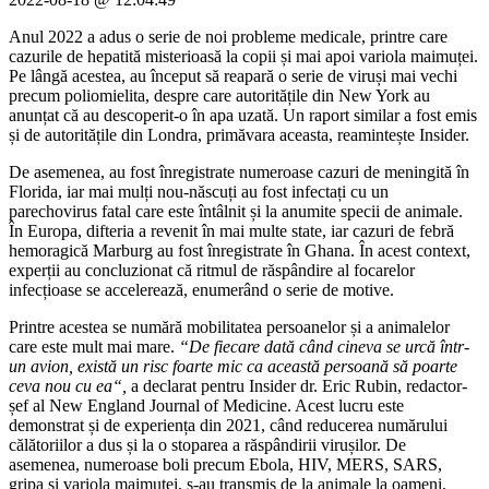
Anul 2022 a adus o serie de noi probleme medicale, printre care
cazurile de hepatită misterioasă la copii și mai apoi variola maimuței.
Pe lângă acestea, au început să reapară o serie de viruși mai vechi
precum poliomielita, despre care autoritățile din New York au
anunțat că au descoperit-o în apa uzată. Un raport similar a fost emis
și de autoritățile din Londra, primăvara aceasta, reamintește Insider.
De asemenea, au fost înregistrate numeroase cazuri de meningită în
Florida, iar mai mulți nou-născuți au fost infectați cu un
parechovirus fatal care este întâlnit și la anumite specii de animale.
În Europa, difteria a revenit în mai multe state, iar cazuri de febră
hemoragică Marburg au fost înregistrate în Ghana. În acest context,
experții au concluzionat că ritmul de răspândire al focarelor
infecțioase se accelerează, enumerând o serie de motive.
Printre acestea se numără mobilitatea persoanelor și a animalelor
care este mult mai mare.
“
De fiecare dată când cineva se urcă într-
un avion, există un risc foarte mic ca această persoană să poarte
ceva nou cu ea
“,
a declarat pentru Insider dr. Eric Rubin, redactor-
șef al New England Journal of Medicine. Acest lucru este
demonstrat și de experiența din 2021, când reducerea numărului
călătoriilor a dus și la o stoparea a răspândirii virușilor. De
asemenea, numeroase boli precum Ebola, HIV, MERS, SARS,
gripa și variola maimuței, s-au transmis de la animale la oameni.