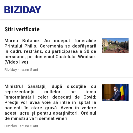
Știri verificate
Marea Britanie. Au început funeraliile
Prințului Philip. Ceremonia se desfășoară
în cadru restrâns, cu participarea a 30 de
persoane, pe domeniul Castelului Windsor.
(Video live)
Biziday ·
acum 5 ani
Ministrul Sănătății, după discuțiile cu
reprezentanții cultelor pe tema
înmormântării celor decedați de Covid:
Preoții vor avea voie să intre în spital la
pacienți în stare gravă. Avem în vedere
acest lucru și pentru aparținători. Ordinul
de ministru va fi semnat vineri.
Biziday ·
acum 5 ani