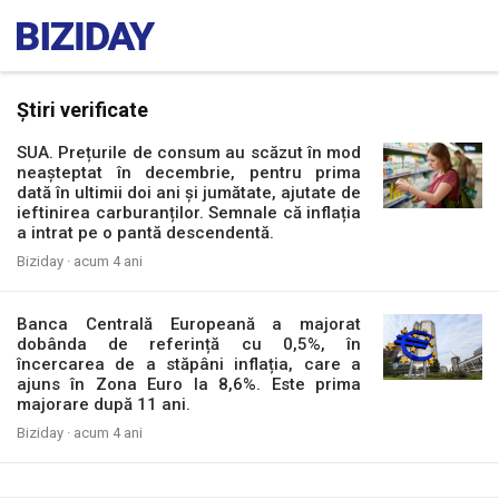
Știri verificate
SUA. Prețurile de consum au scăzut în mod
neașteptat în decembrie, pentru prima
dată în ultimii doi ani și jumătate, ajutate de
ieftinirea carburanților. Semnale că inflația
a intrat pe o pantă descendentă.
Biziday ·
acum 4 ani
Banca Centrală Europeană a majorat
dobânda de referință cu 0,5%, în
încercarea de a stăpâni inflația, care a
ajuns în Zona Euro la 8,6%. Este prima
majorare după 11 ani.
Biziday ·
acum 4 ani