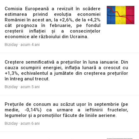
Comisia Europeană a revizuit în scădere
estimarea privind evoluția economiei
României în acest an, la +2,6%, de la +4,2%
cât prognoza în februarie, pe fondul
creșterii inflației și a consecințelor
economice ale războiului din Ucraina.
Biziday ·
acum 4 ani
Creștere semnificativă a prețurilor în luna ianuarie. Din
cauza scumpirii energiei, inflația lunară a crescut cu
+1,3%, echivalentul a jumătate din creșterea prețurilor
în întreg anul trecut.
Biziday ·
acum 5 ani
Prețurile de consum au scăzut ușor în septembrie (pe
medie, -0,14%) ca urmare a ieftinirii fructelor,
legumelor și a promoțiilor făcute de liniile aeriene.
Biziday ·
acum 6 ani