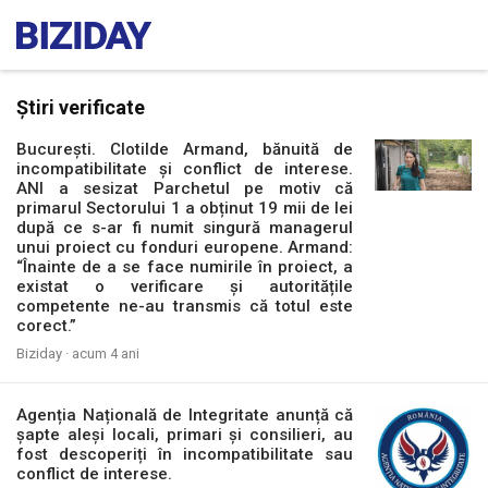
Știri verificate
București. Clotilde Armand, bănuită de
incompatibilitate și conflict de interese.
ANI a sesizat Parchetul pe motiv că
primarul Sectorului 1 a obținut 19 mii de lei
după ce s-ar fi numit singură managerul
unui proiect cu fonduri europene. Armand:
“Înainte de a se face numirile în proiect, a
existat o verificare și autoritățile
competente ne-au transmis că totul este
corect.”
Biziday ·
acum 4 ani
Agenția Națională de Integritate anunță că
șapte aleși locali, primari și consilieri, au
fost descoperiți în incompatibilitate sau
conflict de interese.