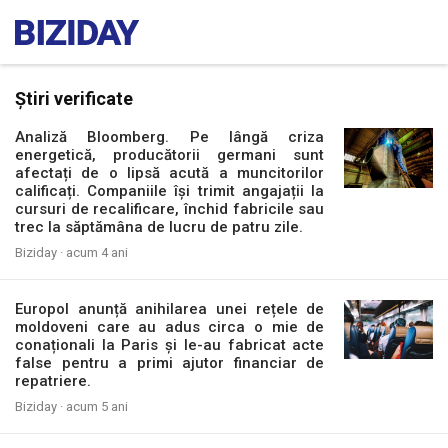
Știri verificate
Analiză Bloomberg. Pe lângă criza
energetică, producătorii germani sunt
afectați de o lipsă acută a muncitorilor
calificați. Companiile își trimit angajații la
cursuri de recalificare, închid fabricile sau
trec la săptămâna de lucru de patru zile.
Biziday ·
acum 4 ani
Europol anunță anihilarea unei rețele de
moldoveni care au adus circa o mie de
conaționali la Paris și le-au fabricat acte
false pentru a primi ajutor financiar de
repatriere.
Biziday ·
acum 5 ani