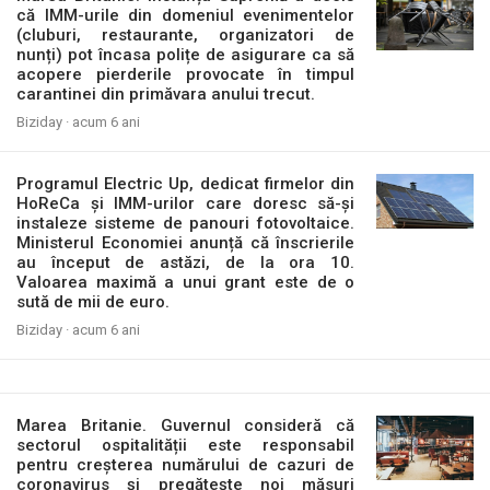
că IMM-urile din domeniul evenimentelor
(cluburi, restaurante, organizatori de
nunți) pot încasa polițe de asigurare ca să
acopere pierderile provocate în timpul
carantinei din primăvara anului trecut.
Biziday ·
acum 6 ani
Programul Electric Up, dedicat firmelor din
HoReCa și IMM-urilor care doresc să-și
instaleze sisteme de panouri fotovoltaice.
Ministerul Economiei anunță că înscrierile
au început de astăzi, de la ora 10.
Valoarea maximă a unui grant este de o
sută de mii de euro.
Biziday ·
acum 6 ani
Marea Britanie. Guvernul consideră că
sectorul ospitalității este responsabil
pentru creșterea numărului de cazuri de
coronavirus și pregătește noi măsuri