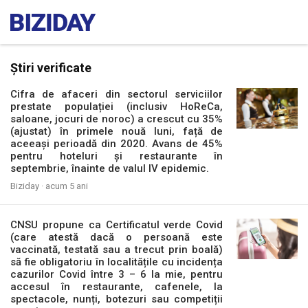
Știri verificate
Cifra de afaceri din sectorul serviciilor
prestate populației (inclusiv HoReCa,
saloane, jocuri de noroc) a crescut cu 35%
(ajustat) în primele nouă luni, față de
aceeași perioadă din 2020. Avans de 45%
pentru hoteluri și restaurante în
septembrie, înainte de valul IV epidemic.
Biziday ·
acum 5 ani
CNSU propune ca Certificatul verde Covid
(care atestă dacă o persoană este
vaccinată, testată sau a trecut prin boală)
să fie obligatoriu în localitățile cu incidența
cazurilor Covid între 3 – 6 la mie, pentru
accesul în restaurante, cafenele, la
spectacole, nunți, botezuri sau competiții