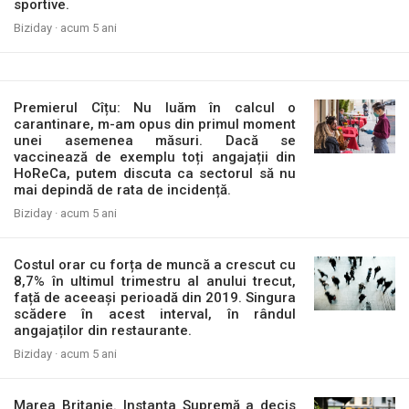
sportive.
Biziday ·
acum 5 ani
Premierul Cîțu: Nu luăm în calcul o
carantinare, m-am opus din primul moment
unei asemenea măsuri. Dacă se
vaccinează de exemplu toți angajații din
HoReCa, putem discuta ca sectorul să nu
mai depindă de rata de incidență.
Biziday ·
acum 5 ani
Costul orar cu forța de muncă a crescut cu
8,7% în ultimul trimestru al anului trecut,
față de aceeași perioadă din 2019. Singura
scădere în acest interval, în rândul
angajaților din restaurante.
Biziday ·
acum 5 ani
Marea Britanie. Instanța Supremă a decis