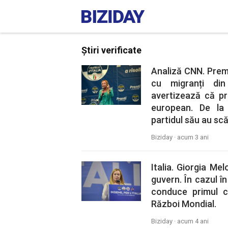
Știri verificate
Analiză CNN. Premi
cu migranți din
avertizează că pr
european. De la 
partidul său au scă
Biziday ·
acum 3 ani
Italia. Giorgia Me
guvern. În cazul î
conduce primul c
Război Mondial.
Biziday ·
acum 4 ani