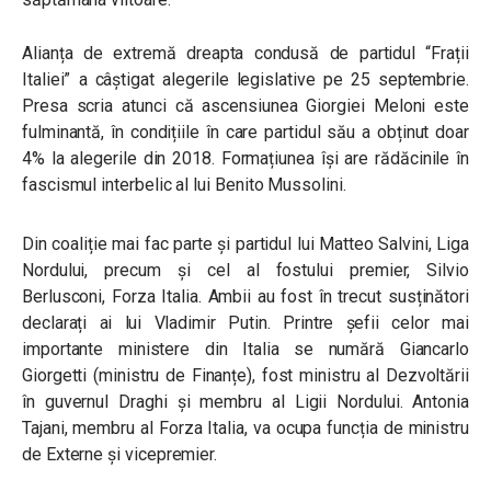
Alianța de extremă dreapta condusă de partidul “Frații
Italiei” a câștigat alegerile legislative pe 25 septembrie.
Presa scria atunci că ascensiunea Giorgiei Meloni este
fulminantă, în condițiile în care partidul său a obținut doar
4% la alegerile din 2018. Formațiunea
își are rădăcinile în
fascismul interbelic al lui Benito Mussolini.
Din coaliție mai fac parte și partidul lui Matteo Salvini, Liga
Nordului, precum și cel al fostului premier, Silvio
Berlusconi, Forza Italia. Ambii au fost în trecut susținători
declarați ai lui Vladimir Putin. Printre șefii celor mai
importante ministere din Italia se numără Giancarlo
Giorgetti (ministru de Finanțe), fost ministru al Dezvoltării
în guvernul Draghi și membru al Ligii Nordului. Antonia
Tajani, membru al Forza Italia, va ocupa funcția de ministru
de Externe și vicepremier.