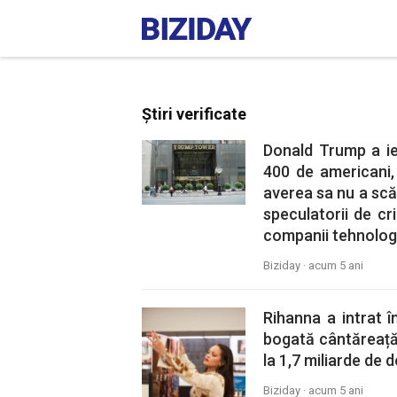
Știri verificate
Donald Trump a ie
400 de americani,
averea sa nu a scăz
speculatorii de cr
companii tehnolog
Biziday ·
acum 5 ani
Rihanna a intrat î
bogată cântăreață
la 1,7 miliarde de d
Biziday ·
acum 5 ani