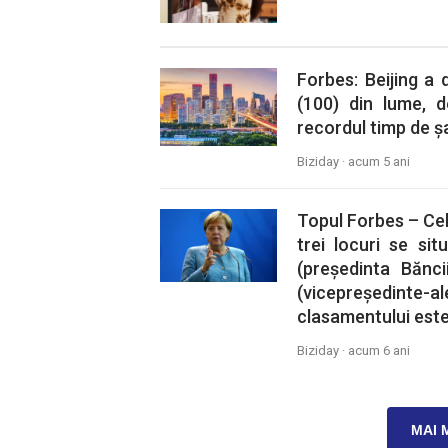
Forbes: Beijing a 
(100) din lume, 
recordul timp de ș
Biziday ·
acum 5 ani
Topul Forbes – Cel
trei locuri se si
(președinta Bănc
(vicepreședint
clasamentului este 
Biziday ·
acum 6 ani
MAI 