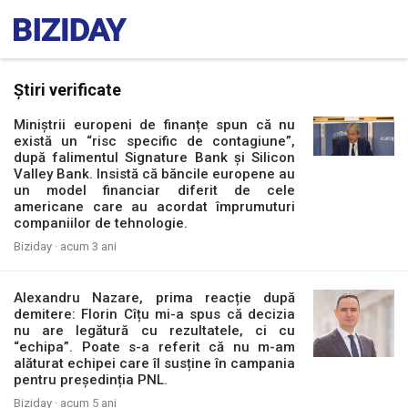
Știri verificate
Miniștrii europeni de finanțe spun că nu
există un “risc specific de contagiune”,
după falimentul Signature Bank și Silicon
Valley Bank. Insistă că băncile europene au
un model financiar diferit de cele
americane care au acordat împrumuturi
companiilor de tehnologie.
Biziday ·
acum 3 ani
Alexandru Nazare, prima reacție după
demitere: Florin Cîțu mi-a spus că decizia
nu are legătură cu rezultatele, ci cu
“echipa”. Poate s-a referit că nu m-am
alăturat echipei care îl susține în campania
pentru președinția PNL.
Biziday ·
acum 5 ani