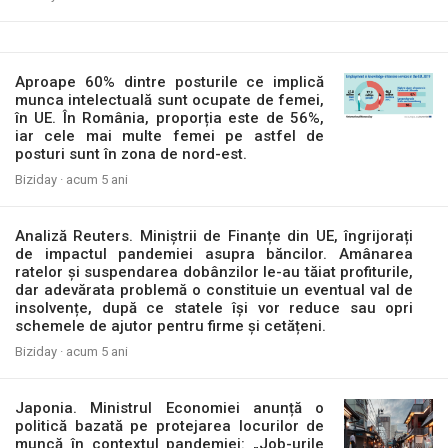
Aproape 60% dintre posturile ce implică
munca intelectuală sunt ocupate de femei,
în UE. În România, proporția este de 56%,
iar cele mai multe femei pe astfel de
posturi sunt în zona de nord-est.
Biziday ·
acum 5 ani
Analiză Reuters. Miniștrii de Finanțe din UE, îngrijorați
de impactul pandemiei asupra băncilor. Amânarea
ratelor și suspendarea dobânzilor le-au tăiat profiturile,
dar adevărata problemă o constituie un eventual val de
insolvențe, după ce statele își vor reduce sau opri
schemele de ajutor pentru firme și cetățeni.
Biziday ·
acum 5 ani
Japonia. Ministrul Economiei anunță o
politică bazată pe protejarea locurilor de
muncă în contextul pandemiei: „Job-urile