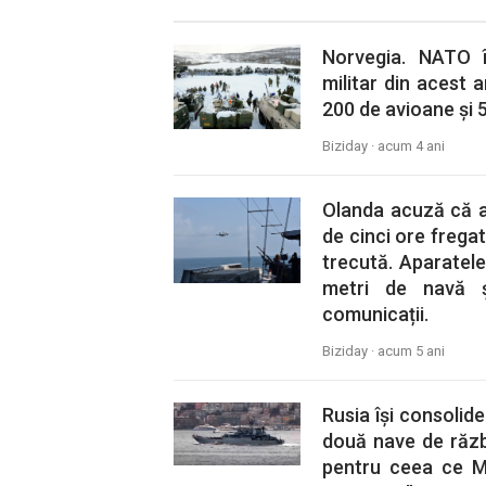
Norvegia. NATO î
militar din acest a
200 de avioane și 
Biziday ·
acum 4 ani
Olanda acuză că av
de cinci ore freg
trecută. Aparatele
metri de navă ș
comunicații.
Biziday ·
acum 5 ani
Rusia își consoli
două nave de războ
pentru ceea ce M