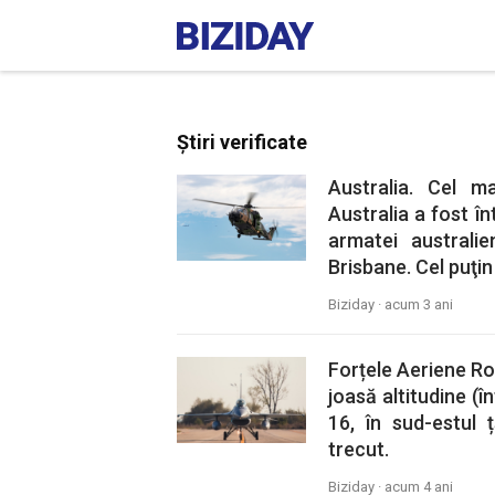
Știri verificate
Australia. Cel m
Australia a fost î
armatei australi
Brisbane. Cel puţi
Biziday ·
acum 3 ani
Forțele Aeriene R
joasă altitudine (î
16, în sud-estul ț
trecut.
Biziday ·
acum 4 ani