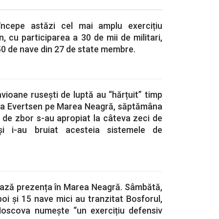
ncepe astăzi cel mai amplu exercițiu
n, cu participarea a 30 de mii de militari,
50 de nave din 27 de state membre.
ioane rusești de luptă au “hărțuit” timp
ata Evertsen pe Marea Neagră, săptămâna
 de zbor s-au apropiat la câteva zeci de
i i-au bruiat acesteia sistemele de
dează prezența în Marea Neagră. Sâmbătă,
i și 15 nave mici au tranzitat Bosforul,
oscova numește “un exercițiu defensiv