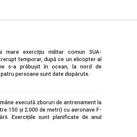
ai mare exerciţiu militar comun SUA-
ntrerupt temporar, după ce un elicopter al
ene s-a prăbuşit în ocean, la nord de
n patru persoane sunt date dispărute.
omâne execută zboruri de antrenament la
ntre 150 și 2.000 de metri) cu aeronave F-
ării. Exercițiile sunt planificate de anul