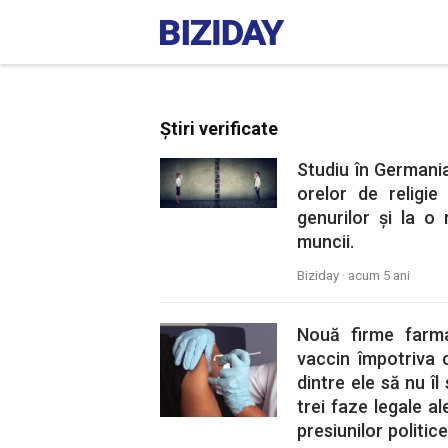
Știri verificate
Studiu în Germania
orelor de religi
genurilor și la o
muncii.
Biziday ·
acum 5 ani
Nouă firme farma
vaccin împotriva 
dintre ele să nu îl
trei faze legale al
presiunilor politice