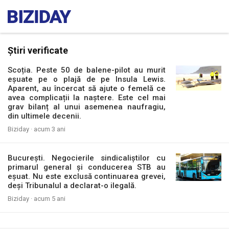
Știri verificate
Scoția. Peste 50 de balene-pilot au murit
eșuate pe o plajă de pe Insula Lewis.
Aparent, au încercat să ajute o femelă ce
avea complicații la naștere. Este cel mai
grav bilanț al unui asemenea naufragiu,
din ultimele decenii.
Biziday ·
acum 3 ani
București. Negocierile sindicaliștilor cu
primarul general și conducerea STB au
eșuat. Nu este exclusă continuarea grevei,
deși Tribunalul a declarat-o ilegală.
Biziday ·
acum 5 ani