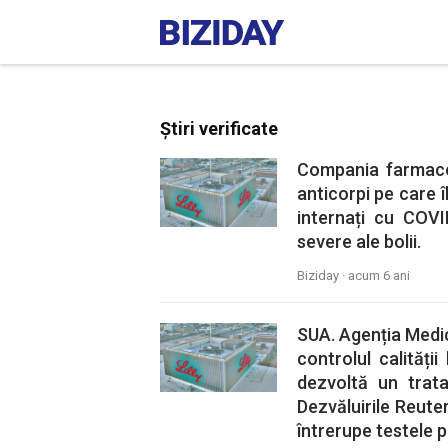
Știri verificate
Compania farmaceu
anticorpi pe care î
internați cu COVI
severe ale bolii.
Biziday ·
acum 6 ani
SUA. Agenția Medi
controlul calități
dezvoltă un trat
Dezvăluirile Reut
întrerupe testele 