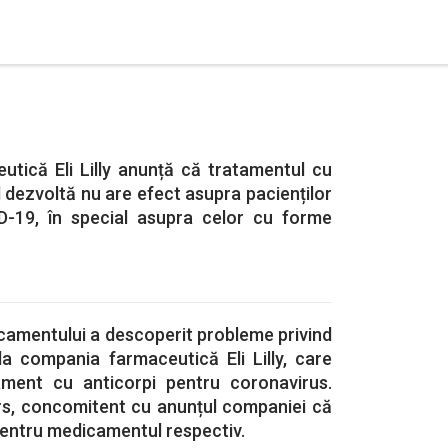
tică Eli Lilly anunță că tratamentul cu
l dezvoltă nu are efect asupra pacienților
D-19, în special asupra celor cu forme
camentului a descoperit probleme privind
i la compania farmaceutică Eli Lilly, care
ament cu anticorpi pentru coronavirus.
ers, concomitent cu anunțul companiei că
pentru medicamentul respectiv.