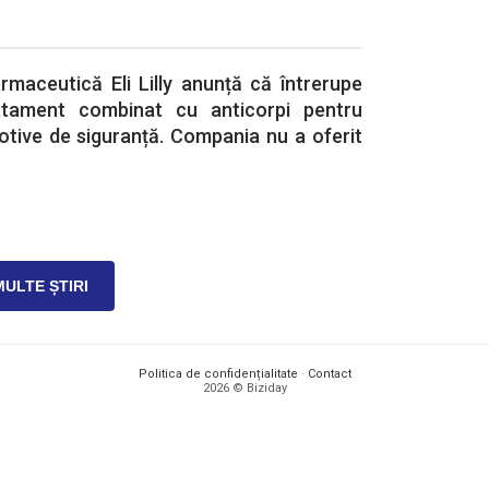
maceutică Eli Lilly anunță că întrerupe
atament combinat cu anticorpi pentru
otive de siguranță. Compania nu a oferit
MULTE ȘTIRI
Politica de confidențialitate
·
Contact
2026 © Biziday