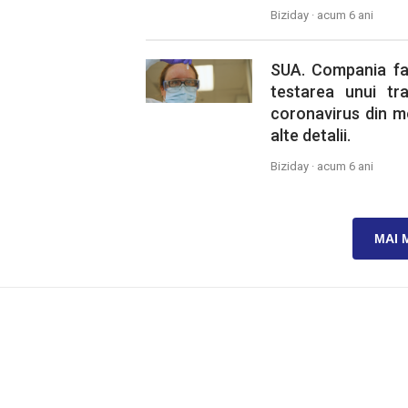
Biziday ·
acum 6 ani
SUA. Compania far
testarea unui tr
coronavirus din m
alte detalii.
Biziday ·
acum 6 ani
MAI 