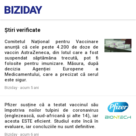
Știri verificate
Comitetul Național pentru Vaccinare
anunță că cele peste 4.200 de doze de
vaccin AstraZeneca, din lotul care a fost
suspendat săptămâna trecută, pot fi
folosite pentru imunizare. Măsura, după
decizia Agenției Europene a
Medicamentului, care a precizat că serul
este sigur.
Biziday ·
acum 5 ani
Pfizer susține că a testat vaccinul său
împotriva noilor tulpini de coronavirus
(englezească, sud-africană și alte 14), iar
acesta ESTE eficient. Studiul este încă în
evaluare, iar concluziile nu sunt definitive.
Biziday ·
acum 6 ani