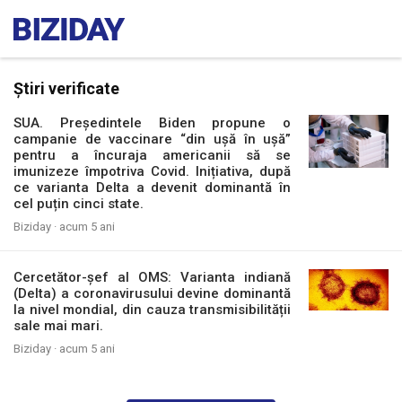
Știri verificate
SUA. Președintele Biden propune o
campanie de vaccinare “din ușă în ușă”
pentru a încuraja americanii să se
imunizeze împotriva Covid. Inițiativa, după
ce varianta Delta a devenit dominantă în
cel puțin cinci state.
Biziday ·
acum 5 ani
Cercetător-șef al OMS: Varianta indiană
(Delta) a coronavirusului devine dominantă
la nivel mondial, din cauza transmisibilității
sale mai mari.
Biziday ·
acum 5 ani