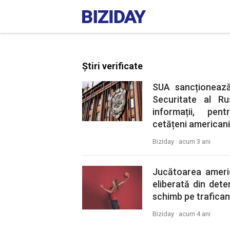
Știri verificate
SUA sancționează 
Securitate al Ru
informații, pe
cetățeni americani
Biziday ·
acum 3 ani
Jucătoarea ameri
eliberată din deten
schimb pe trafican
Biziday ·
acum 4 ani