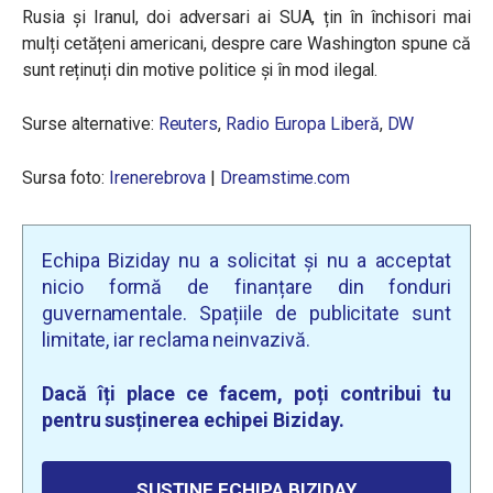
Rusia și Iranul, doi adversari ai SUA, țin în închisori mai
mulți cetățeni americani, despre care Washington spune că
sunt reținuți din motive politice și în mod ilegal.
Surse alternative:
Reuters
,
Radio Europa Liberă
,
DW
Sursa foto:
Irenerebrova
|
Dreamstime.com
Echipa Biziday nu a solicitat și nu a acceptat
nicio formă de finanțare din fonduri
guvernamentale. Spațiile de publicitate sunt
limitate, iar reclama neinvazivă.
Dacă îți place ce facem, poți contribui tu
pentru susținerea echipei Biziday.
SUSȚINE ECHIPA BIZIDAY