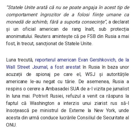
“Statele Unite arată că nu se poate angaja în acest tip de
comportament îngrozitor de a folosi ființe umane ca
monedă de schimb, fără a suporta consecințe”
, a declarat
și un oficial american de rang înalt, sub protecția
anonimatului. Reuters amintește că pe FSB din Rusia a mai
fost, în trecut, sancționat de Statele Unite.
Luna trecută,
reporterul american Evan Gershkovich, de la
Wall Street Journal, a fost arestat
în Rusia în baza unor
acuzații de spionaj pe care el, WSJ și autoritățile
americane le-au negat cu tărie. De asemenea, Rusia a
respins o cerere a Ambasadei SUA de a-l vizita pe jurnalist
în luna mai. Potrivit Rusiei, refuzul a venit ca răspuns la
faptul că Washington a interzis unui ziarist rus să-l
însoțească pe ministrul de Externe la New York, unde
acesta din urmă conduce lucrările Consiliul de Securitate al
ONU.