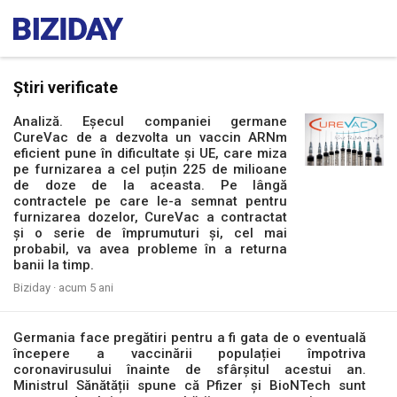
Știri verificate
Analiză. Eșecul companiei germane
CureVac de a dezvolta un vaccin ARNm
eficient pune în dificultate și UE, care miza
pe furnizarea a cel puțin 225 de milioane
de doze de la aceasta. Pe lângă
contractele pe care le-a semnat pentru
furnizarea dozelor, CureVac a contractat
și o serie de împrumuturi și, cel mai
probabil, va avea probleme în a returna
banii la timp.
Biziday ·
acum 5 ani
Germania face pregătiri pentru a fi gata de o eventuală
începere a vaccinării populației împotriva
coronavirusului înainte de sfârșitul acestui an.
Ministrul Sănătății spune că Pfizer și BioNTech sunt