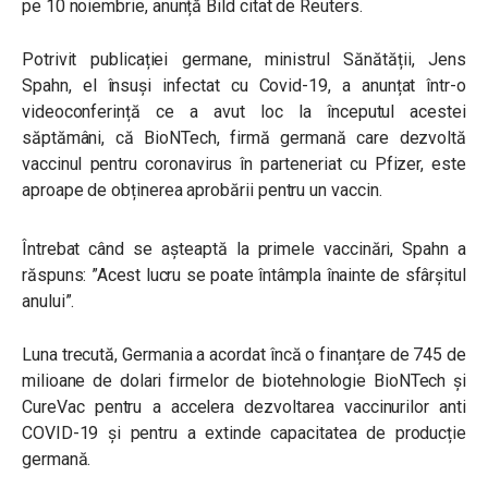
pe 10 noiembrie, anunță Bild citat de Reuters.
Potrivit publicației germane, ministrul Sănătății, Jens
Spahn, el însuși infectat cu Covid-19, a anunțat într-o
videoconferință ce a avut loc la începutul acestei
săptămâni, că BioNTech, firmă germană care dezvoltă
vaccinul pentru coronavirus în parteneriat cu Pfizer, este
aproape de obținerea aprobării pentru un vaccin.
Întrebat când se așteaptă la primele vaccinări, Spahn a
răspuns: ”Acest lucru se poate întâmpla înainte de sfârșitul
anului”.
Luna trecută, Germania a acordat încă o finanțare de 745 de
milioane de dolari firmelor de biotehnologie BioNTech și
CureVac pentru a accelera dezvoltarea vaccinurilor anti
COVID-19 și pentru a extinde capacitatea de producție
germană.