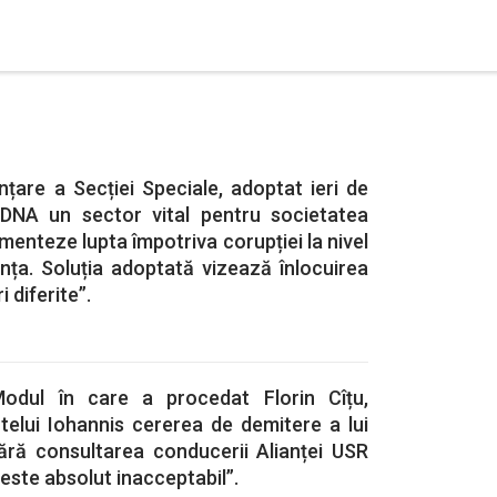
nțare a Secției Speciale, adoptat ieri de
DNA un sector vital pentru societatea
enteze lupta împotriva corupției la nivel
iența. Soluția adoptată vizează înlocuirea
 diferite”.
Modul în care a procedat Florin Cîțu,
telui Iohannis cererea de demitere a lui
ără consultarea conducerii Alianței USR
, este absolut inacceptabil”.