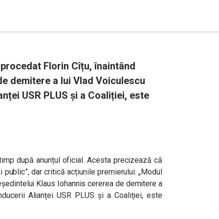
procedat Florin Cîțu, înaintând
de demitere a lui Vlad Voiculescu
nței USR PLUS și a Coaliției, este
t timp după anunțul oficial. Acesta precizează că
public”, dar critică acțiunile premierului: „Modul
președintelui Klaus Iohannis cererea de demitere a
nducerii Alianței USR PLUS și a Coaliției, este