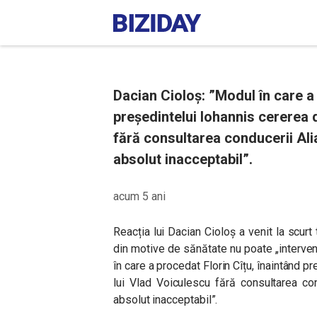
Dacian Cioloș: ”Modul în care a 
președintelui Iohannis cererea 
fără consultarea conducerii Alia
absolut inacceptabil”.
acum 5 ani
Reacția lui Dacian Cioloș a venit la scur
din motive de sănătate nu poate „interveni 
în care a procedat Florin Cîțu, înaintând 
lui Vlad Voiculescu fără consultarea co
absolut inacceptabil”.