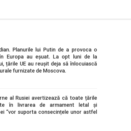
ian. Planurile lui Putin de a provoca o
 în Europa au eșuat. La opt luni de la
i, țările UE au reușit deja să înlocuiască
urale furnizate de Moscova.
rne al Rusiei avertizează că toate țările
ate în livrarea de armament letal și
ei “vor suporta consecințele unor astfel