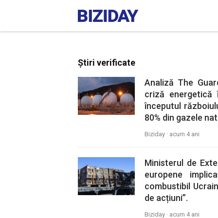
Știri verificate
Analiză The Guard
criză energetică
începutul războiulu
80% din gazele nat
Biziday ·
acum 4 ani
Ministerul de Exte
europene implic
combustibil Ucrain
de acțiuni”.
Biziday ·
acum 4 ani