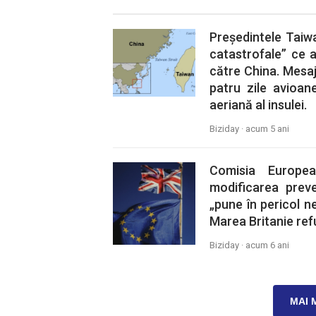
Președintele Taiw
catastrofale” ce a
către China. Mesajul
patru zile avioan
aeriană al insulei.
Biziday ·
acum 5 ani
Comisia Europe
modificarea prev
„pune în pericol ne
Marea Britanie ref
Biziday ·
acum 6 ani
MAI 