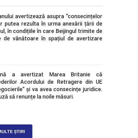
anului avertizează asupra “consecințelor
r putea rezulta în urma anexării țării de
, în condițiile în care Beijingul trimite de
e de vânătoare în spațiul de avertizare
ană a avertizat Marea Britanie că
ederilor Acordului de Retragere din UE
gocierile” și va avea consecințe juridice.
uză să renunțe la noile măsuri.
MULTE ȘTIRI